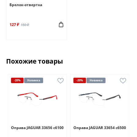
Брелок-отвертка
127 ₽
150 ₽
Похожие товары
-20%
Новинка
-20%
Новинка
0
Оправа JAGUAR 33656 c6100
Оправа JAGUAR 33654 c6500