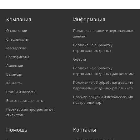
Компания
Информация
О компании
Политика по защите персональных
данных
Специалисты
Согласие на обработку
Мастерские
персональных данных
Сертификаты
Оферта
Лицензии
Согласие на обработку
персональных данных для рекламы
Вакансии
Положение об обработке и защите
Контакты
персональных данных работников
Статьи и новости
Правила покупки и использования
Благотворительность
подарочных карт
Партнерская программа для
стилистов
Помощь
Контакты