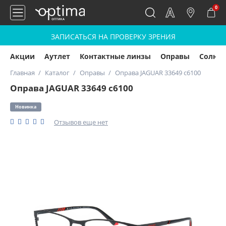
0
ЗАПИСАТЬСЯ НА ПРОВЕРКУ ЗРЕНИЯ
Акции
Аутлет
Контактные линзы
Оправы
Солнц
Главная
Каталог
Оправы
Оправа JAGUAR 33649 c6100
Оправа JAGUAR 33649 c6100
Новинка
Отзывов еще нет