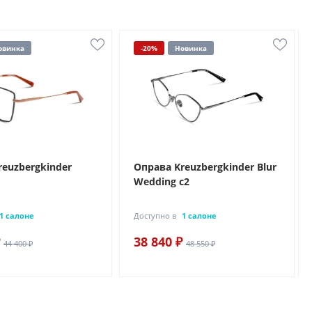
овинка
-20%
Новинка
reuzbergkinder
Оправа Kreuzbergkinder Blur
Wedding c2
1 салоне
Доступно в
1 салоне
38 840 ₽
44 400 ₽
48 550 ₽