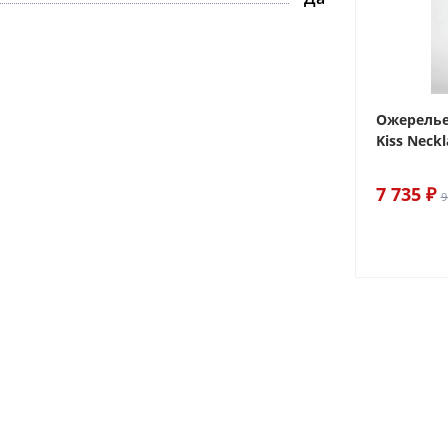
ake
Браслет For Art's Sake Olive
Ожерелье.
Bracelet Gold
Kiss Neckl
6 290 ₽
7 735 ₽
7 400 ₽
9