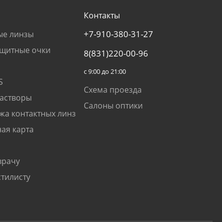
Контакты
+7-910-380-31-27
ые линзы
щитные очки
8(831)220-00-96
с 9:00 до 21:00
S
Схема проезда
растворы
Салоны оптики
жа контактных линз
ая карта
врачу
стилисту