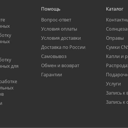
Помощь
Каталог
те
Вопрос-ответ
Контактн
нных
Условия оплаты
Солнцеза
ботку
Условия доставки
Оправы
нных
Доставка по России
Сумки CN
Самовывоз
Капли и 
ботку
Обмен и возврат
Распрода
нных для
Гарантии
Подарочн
работке
Услуги
альных
Запись к 
ов
Запись к 
и