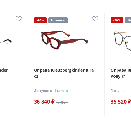
-20%
Новинка
-20%
Н
nder
Оправа Kreuzbergkinder Kira
Оправа K
c2
Polly c1
Доступно в
1 салоне
Доступно в
36 840 ₽
35 520 ₽
46 050 ₽