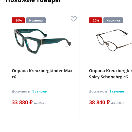
-20%
Новинка
-20%
Новинка
Оправа Kreuzbergkinder Max
Оправа Kreuzbergki
c6
Spicy Schonebrg c6
Доступно в
1 салоне
Доступно в
1 салоне
33 880 ₽
38 840 ₽
42 350 ₽
48 550 ₽