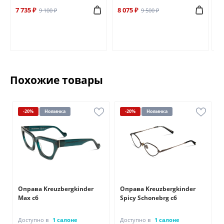
7 735 ₽
8 075 ₽
6 
9 100 ₽
9 500 ₽
Похожие товары
-20%
Новинка
-20%
Новинка
Оправа Kreuzbergkinder
Оправа Kreuzbergkinder
Max c6
Spicy Schonebrg c6
Доступно в
1 салоне
Доступно в
1 салоне