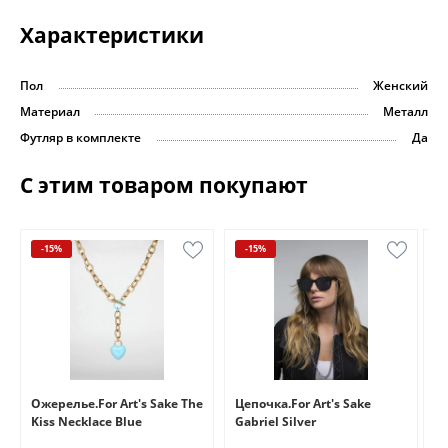
Характеристики
Пол
Женский
Материал
Металл
Футляр в комплекте
Да
С этим товаром покупают
-15%
-15%
e
Ожерелье.For Art's Sake The
Цепочка.For Art's Sake
Бр
Kiss Necklace Blue
Gabriel Silver
Br