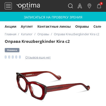
0
ЗАПИСАТЬСЯ НА ПРОВЕРКУ ЗРЕНИЯ
Акции
Аутлет
Контактные линзы
Оправы
Солнц
Главная
Каталог
Оправы
Оправа Kreuzbergkinder Kira c2
Оправа Kreuzbergkinder Kira c2
Новинка
Отзывов еще нет