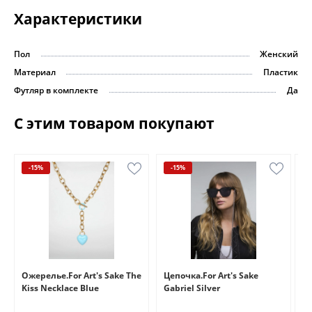
Характеристики
Пол
Женский
Материал
Пластик
Футляр в комплекте
Да
С этим товаром покупают
-15%
-15%
e
Ожерелье.For Art's Sake The
Цепочка.For Art's Sake
Бр
Kiss Necklace Blue
Gabriel Silver
Br