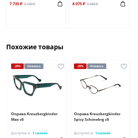
7 735 ₽
8 075 ₽
6 
9 100 ₽
9 500 ₽
Похожие товары
-20%
Новинка
-20%
Новинка
Оправа Kreuzbergkinder
Оправа Kreuzbergkinder
Max c6
Spicy Schonebrg c6
Доступно в
1 салоне
Доступно в
1 салоне