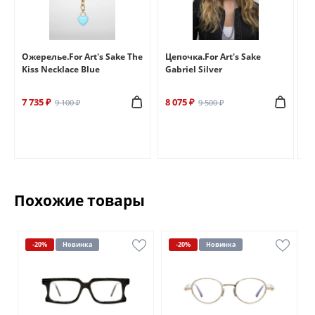
e
Ожерелье.For Art's Sake The
Цепочка.For Art's Sake
Бр
Kiss Necklace Blue
Gabriel Silver
Br
7 735 ₽
8 075 ₽
6 
9 100 ₽
9 500 ₽
Похожие товары
-20%
Новинка
-20%
Новинка