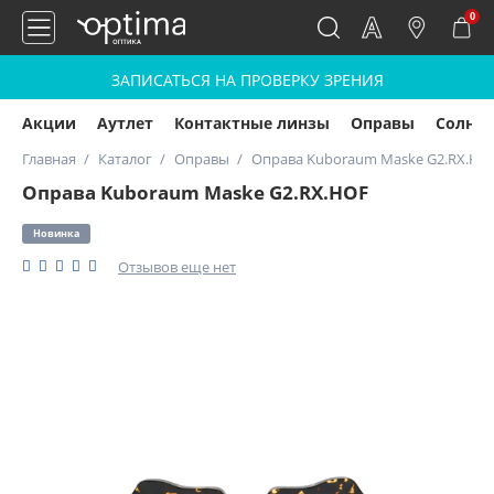
0
ЗАПИСАТЬСЯ НА ПРОВЕРКУ ЗРЕНИЯ
Акции
Аутлет
Контактные линзы
Оправы
Солнц
Главная
Каталог
Оправы
Оправа Kuboraum Maske G2.RX.HO
Оправа Kuboraum Maske G2.RX.HOF
Новинка
Отзывов еще нет