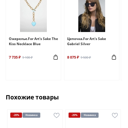
e
Ожерелье.For Art's Sake The
Цепочка.For Art's Sake
Бр
Kiss Necklace Blue
Gabriel Silver
Br
7 735 ₽
8 075 ₽
6 
9 100 ₽
9 500 ₽
Похожие товары
-20%
Новинка
-20%
Новинка