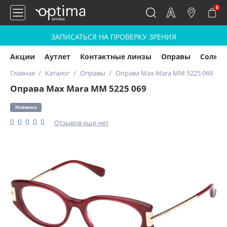
0
ЗАПИСАТЬСЯ НА ПРОВЕРКУ ЗРЕНИЯ
Акции
Аутлет
Контактные линзы
Оправы
Солнц
Главная
Каталог
Оправы
Оправа Max Mara MM 5225 069
Оправа Max Mara MM 5225 069
Новинка
Отзывов еще нет