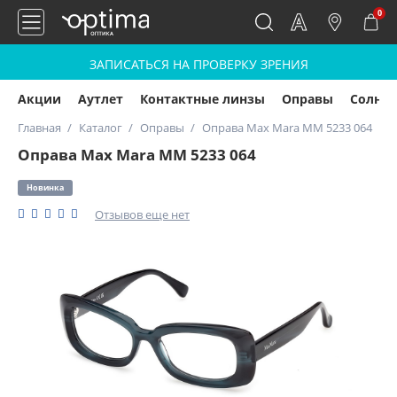
0
ЗАПИСАТЬСЯ НА ПРОВЕРКУ ЗРЕНИЯ
Акции
Аутлет
Контактные линзы
Оправы
Солнц
Главная
Каталог
Оправы
Оправа Max Mara MM 5233 064
Оправа Max Mara MM 5233 064
Новинка
Отзывов еще нет