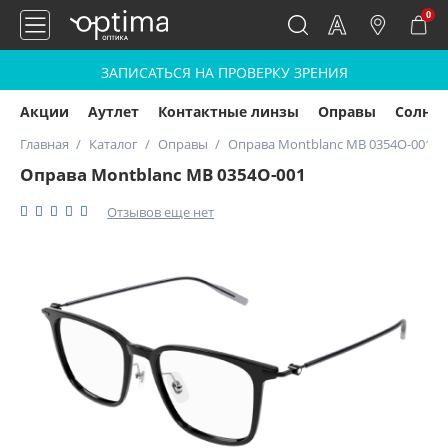
0
ЗАПИСАТЬСЯ НА ПРОВЕРКУ ЗРЕНИЯ
Акции
Аутлет
Контактные линзы
Оправы
Солнц
Главная
Каталог
Оправы
Оправа Montblanc MB 0354O-001
Оправа Montblanc MB 0354O-001
Отзывов еще нет