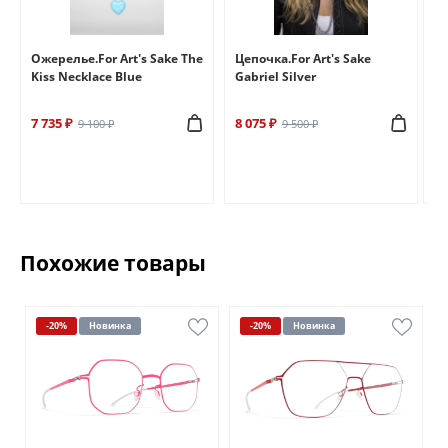
e
Ожерелье.For Art's Sake The
Цепочка.For Art's Sake
Бр
Kiss Necklace Blue
Gabriel Silver
Br
7 735 ₽
8 075 ₽
6 
9 100 ₽
9 500 ₽
Похожие товары
-20%
Новинка
-20%
Новинка