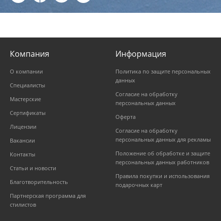
Компания
Информация
О компании
Политика по защите персональных
данных
Специалисты
Согласие на обработку
Мастерские
персональных данных
Сертификаты
Оферта
Лицензии
Согласие на обработку
персональных данных для рекламы
Вакансии
Положение об обработке и защите
Контакты
персональных данных работников
Статьи и новости
Правила покупки и использования
Благотворительность
подарочных карт
Партнерская программа для
стилистов