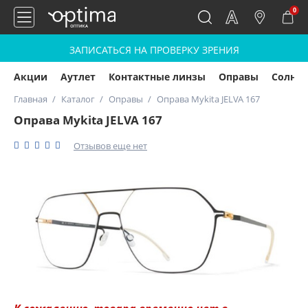
0
ЗАПИСАТЬСЯ НА ПРОВЕРКУ ЗРЕНИЯ
Акции
Аутлет
Контактные линзы
Оправы
Солнц
Главная
Каталог
Оправы
Оправа Mykita JELVA 167
Оправа Mykita JELVA 167
Отзывов еще нет