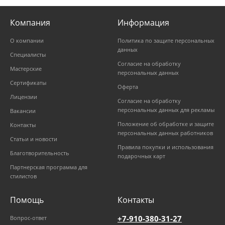
Компания
Информация
О компании
Политика по защите персональных
данных
Специалисты
Согласие на обработку
Мастерские
персональных данных
Сертификаты
Оферта
Лицензии
Согласие на обработку
персональных данных для рекламы
Вакансии
Положение об обработке и защите
Контакты
персональных данных работников
Статьи и новости
Правила покупки и использования
Благотворительность
подарочных карт
Партнерская программа для
стилистов
Помощь
Контакты
+7-910-380-31-27
Вопрос-ответ