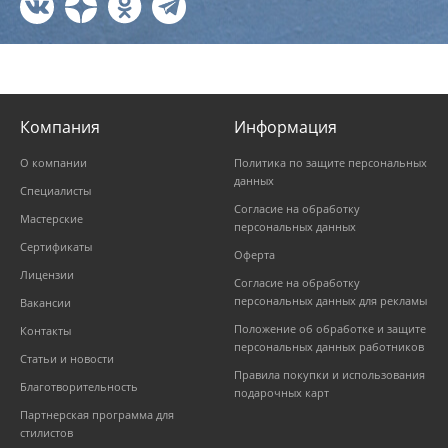
Компания
Информация
О компании
Политика по защите персональных
данных
Специалисты
Согласие на обработку
Мастерские
персональных данных
Сертификаты
Оферта
Лицензии
Согласие на обработку
персональных данных для рекламы
Вакансии
Положение об обработке и защите
Контакты
персональных данных работников
Статьи и новости
Правила покупки и использования
Благотворительность
подарочных карт
Партнерская программа для
стилистов