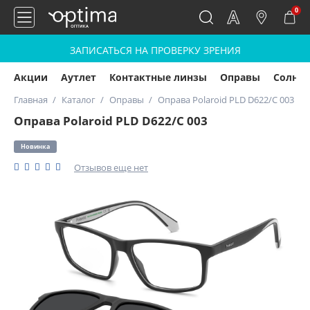
0
ЗАПИСАТЬСЯ НА ПРОВЕРКУ ЗРЕНИЯ
Акции
Аутлет
Контактные линзы
Оправы
Солнц
Главная
Каталог
Оправы
Оправа Polaroid PLD D622/C 003
Оправа Polaroid PLD D622/C 003
Новинка
Отзывов еще нет