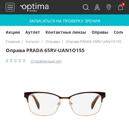
0
ЗАПИСАТЬСЯ НА ПРОВЕРКУ ЗРЕНИЯ
Акции
Аутлет
Контактные линзы
Оправы
Солнц
Главная
Каталог
Оправы
Оправа PRADA 65RV-UAN1O155
Оправа PRADA 65RV-UAN1O155
Отзывов еще нет