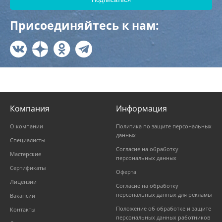
Присоединяйтесь к нам:
Компания
Информация
О компании
Политика по защите персональных
данных
Специалисты
Согласие на обработку
Мастерские
персональных данных
Сертификаты
Оферта
Лицензии
Согласие на обработку
персональных данных для рекламы
Вакансии
Положение об обработке и защите
Контакты
персональных данных работников