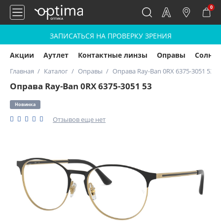
0
ЗАПИСАТЬСЯ НА ПРОВЕРКУ ЗРЕНИЯ
Акции
Аутлет
Контактные линзы
Оправы
Солнц
Главная
Каталог
Оправы
Оправа Ray-Ban 0RX 6375-3051 53
Оправа Ray-Ban 0RX 6375-3051 53
Новинка
Отзывов еще нет