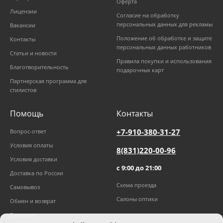
Оферта
Лицензии
Согласие на обработку
персональных данных для рекламы
Вакансии
Положение об обработке и защите
Контакты
персональных данных работников
Статьи и новости
Правила покупки и использования
Благотворительность
подарочных карт
Партнерская программа для
стилистов
Помощь
Контакты
+7-910-380-31-27
Вопрос-ответ
Условия оплаты
8(831)220-00-96
Условия доставки
с 9:00 до 21:00
Доставка по России
Схема проезда
Самовывоз
Салоны оптики
Обмен и возврат
Гарантии