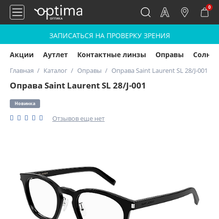
0
ЗАПИСАТЬСЯ НА ПРОВЕРКУ ЗРЕНИЯ
Акции
Аутлет
Контактные линзы
Оправы
Солнц
Главная
Каталог
Оправы
Оправа Saint Laurent SL 28/J-001
Оправа Saint Laurent SL 28/J-001
Новинка
Отзывов еще нет