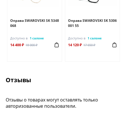
6
Оправа SWAROVSKI SK 5348
Оправа SWAROVSKI SK 5306
068
001 55
Доступно в
1 салоне
Доступно в
1 салоне
14 400 ₽
14 120 ₽
18 000 ₽
17 650 ₽
Отзывы
Отзывы о товарах могут оставлять только
авторизованные пользователи.