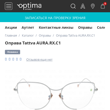
0
ЗАПИСАТЬСЯ НА ПРОВЕРКУ ЗРЕНИЯ
Акции
Аутлет
Контактные линзы
Оправы
Солнц
Главная
Каталог
Оправы
Оправа Tattva AURA.RX.C1
Оправа Tattva AURA.RX.C1
Новинка
Отзывов еще нет