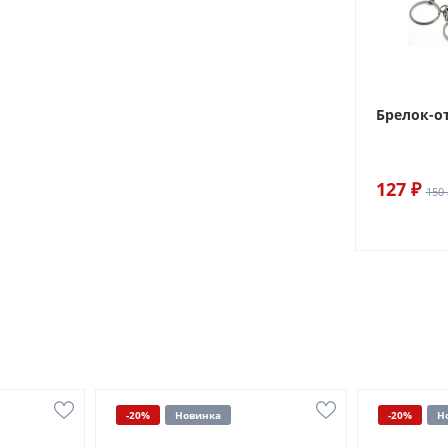
Брелок-о
127 ₽
150 
-20%
Новинка
-20%
Н