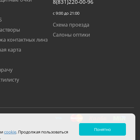
8(831)220-00-96
с 9:00 до 21:00
S
Схема проезда
растворы
Салоны оптики
жа контактных линз
ая карта
врачу
стилисту
Понятно
ии
cookie
. Продолжая пользоваться
.