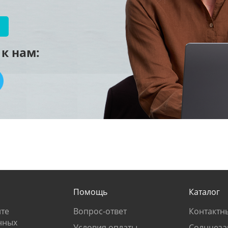
к нам:
Помощь
Каталог
те
Вопрос-ответ
Контактн
нных
Условия оплаты
Солнцеза