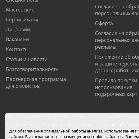
Согласие на обра
Мастерские
персональных да
Сертификаты
Оферта
Лицензии
Согласие на обра
Вакансии
персональных да
рекламы
Контакты
Положение об об
Статьи и новости
и защите персон
Благотворительность
данных работник
Партнерская программа
Правила покупки 
для стилистов
использования
подарочных карт
2026
,
ООО "Оптика "Оптима"
ОГРН 1185275027630. Лицензия №ЛО-52-0
Характеристики, описание, наличие и стоимость товаров не являют
Цены на сайте могут отличаться от цен в салонах и действуют толь
Для обеспечения оптимальной работы анализа, использования и
сайтом, Вы соглашаетесь с размещением cookie-файлов на Вашем