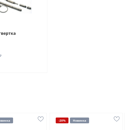
твертка
₽
овинка
-20%
Новинка