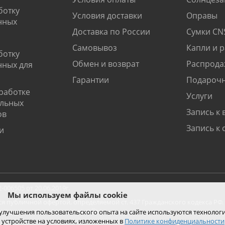
ботку
Условия доставки
Оправы
нных
Доставка по России
Сумки CN
Самовывоз
Капли и 
ботку
Обмен и возврат
Распрода
нных для
Гарантии
Подарочн
работке
Услуги
альных
Запись к 
ов
Запись к 
и
06505 от 20.06.2019г.
Мы используем файлы cookie
ся публичной офертой, определяемой ст. 437 Гражданского кодекса РФ.
ко при покупке с помощью сайта.
 улучшения пользовательского опыта на сайте используются технолог
 устройстве на условиях, изложенных в
Политике конфиденциальности