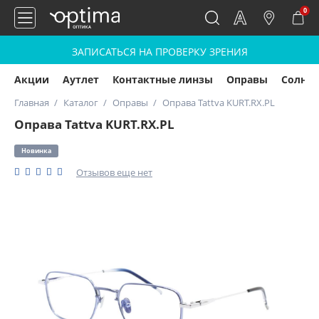
0
ЗАПИСАТЬСЯ НА ПРОВЕРКУ ЗРЕНИЯ
Акции
Аутлет
Контактные линзы
Оправы
Солнц
Главная
Каталог
Оправы
Оправа Tattva KURT.RX.PL
Оправа Tattva KURT.RX.PL
Новинка
Отзывов еще нет