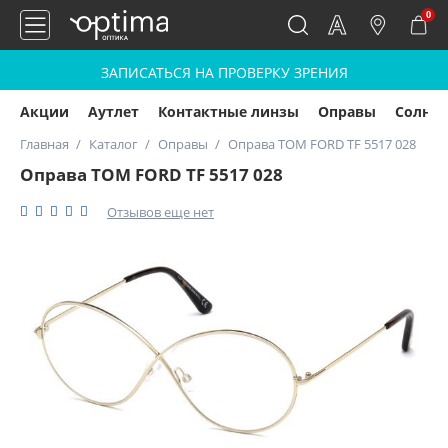
0
ЗАПИСАТЬСЯ НА ПРОВЕРКУ ЗРЕНИЯ
Акции
Аутлет
Контактные линзы
Оправы
Солнц
Главная
Каталог
Оправы
Оправа TOM FORD TF 5517 028
Оправа TOM FORD TF 5517 028
Отзывов еще нет