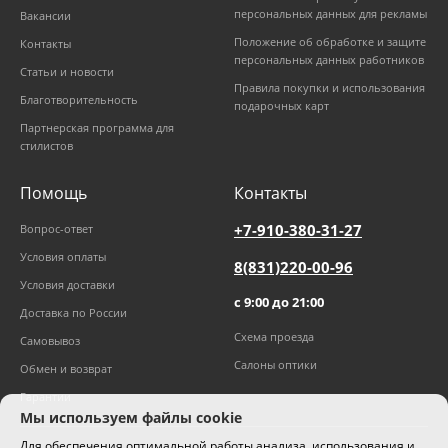
персональных данных для рекламы
Вакансии
Положение об обработке и защите
Контакты
персональных данных работников
Статьи и новости
Правила покупки и использования
Благотворительность
подарочных карт
Партнерская программа для
стилистов
Помощь
Контакты
+7-910-380-31-27
Вопрос-ответ
Условия оплаты
8(831)220-00-96
Условия доставки
с 9:00 до 21:00
Доставка по России
Схема проезда
Самовывоз
Салоны оптики
Обмен и возврат
Гарантии
Мы используем файлы cookie
Для обеспечения оптимальной работы анализа, использования и