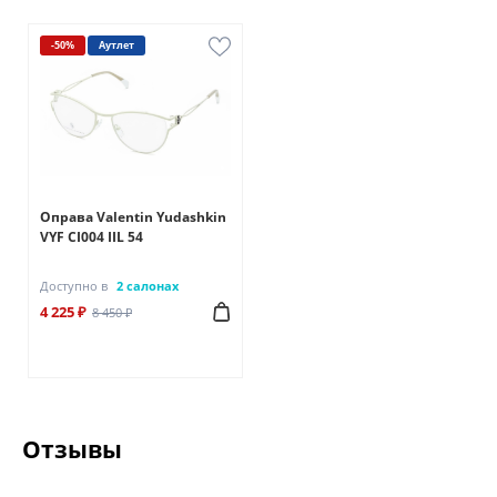
-50%
Аутлет
Оправа Valentin Yudashkin
VYF CI004 IIL 54
Доступно в
2 салонах
4 225 ₽
8 450 ₽
Отзывы