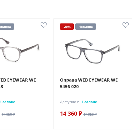
овинка
-20%
Новинка
WEB EYEWEAR WE
Оправа WEB EYEWEAR WE
53
5456 020
1 салоне
Доступно в
1 салоне
14 360 ₽
17 950 ₽
17 950 ₽