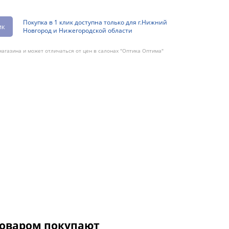
Покупка в 1 клик доступна только для г.Нижний
ик
Новгород и Нижегородской области
агазина и может отличаться от цен в салонах "Оптика Оптима"
товаром покупают