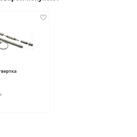
твертка
₽