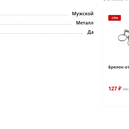
Мужской
-15%
Металл
Да
Брелок-о
127 ₽
150 