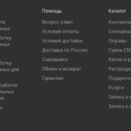
Помощь
Каталог
те
Вопрос-ответ
Контактн
нных
Условия оплаты
Солнцеза
ботку
Условия доставки
Оправы
нных
Доставка по России
Сумки CN
Самовывоз
Капли и 
ботку
Обмен и возврат
Распрода
нных для
Гарантии
Подарочн
работке
Услуги
альных
Запись к 
ов
Запись к 
и