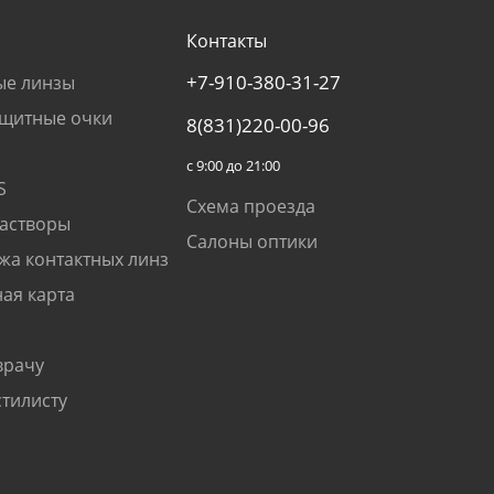
Контакты
+7-910-380-31-27
ые линзы
щитные очки
8(831)220-00-96
с 9:00 до 21:00
S
Схема проезда
растворы
Салоны оптики
жа контактных линз
ая карта
врачу
стилисту