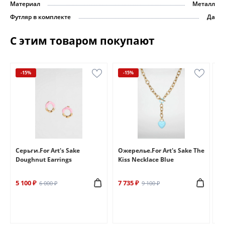
Материал
Металл
Футляр в комплекте
Да
С этим товаром покупают
-15%
-15%
e
Серьги.For Art's Sake
Ожерелье.For Art's Sake The
Бр
Doughnut Earrings
Kiss Necklace Blue
Br
5 100 ₽
7 735 ₽
6 
6 000 ₽
9 100 ₽