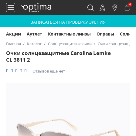
0
ЗАПИСАТЬСЯ НА ПРОВЕРКУ ЗРЕНИЯ
Акции
Аутлет
Контактные линзы
Оправы
Солнц
Главная
Каталог
Солнцезащитные очки
Очки солнцезащитны
Очки солнцезащитные Carolina Lemke
CL 3811 2
Отзывов еще нет