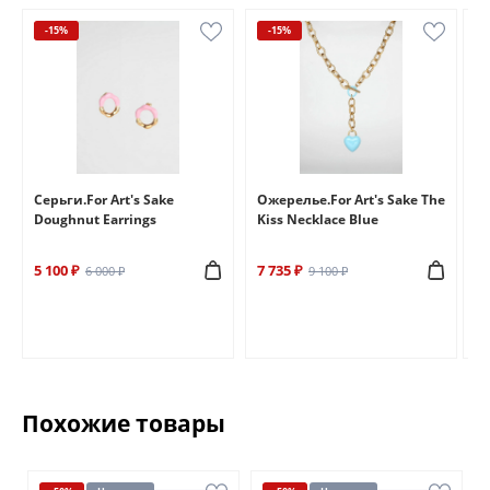
-15%
-15%
e
Серьги.For Art's Sake
Ожерелье.For Art's Sake The
Бр
Doughnut Earrings
Kiss Necklace Blue
Br
5 100 ₽
7 735 ₽
6 
6 000 ₽
9 100 ₽
Похожие товары