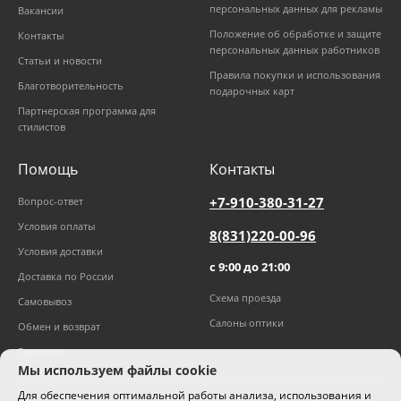
персональных данных для рекламы
Вакансии
Положение об обработке и защите
Контакты
персональных данных работников
Статьи и новости
Правила покупки и использования
Благотворительность
подарочных карт
Партнерская программа для
стилистов
Помощь
Контакты
+7-910-380-31-27
Вопрос-ответ
Условия оплаты
8(831)220-00-96
Условия доставки
с 9:00 до 21:00
Доставка по России
Схема проезда
Самовывоз
Салоны оптики
Обмен и возврат
Гарантии
Мы используем файлы cookie
Для обеспечения оптимальной работы анализа, использования и