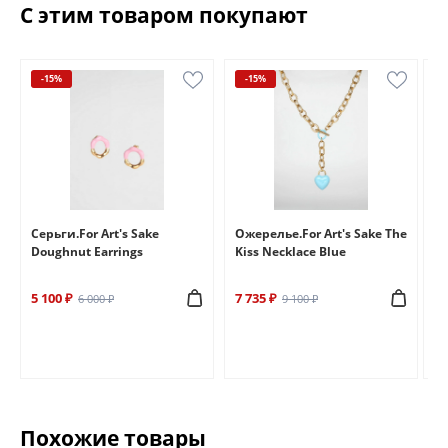
С этим товаром покупают
-15%
-15%
e
Серьги.For Art's Sake
Ожерелье.For Art's Sake The
Бр
Doughnut Earrings
Kiss Necklace Blue
Br
5 100 ₽
7 735 ₽
6 
6 000 ₽
9 100 ₽
Похожие товары