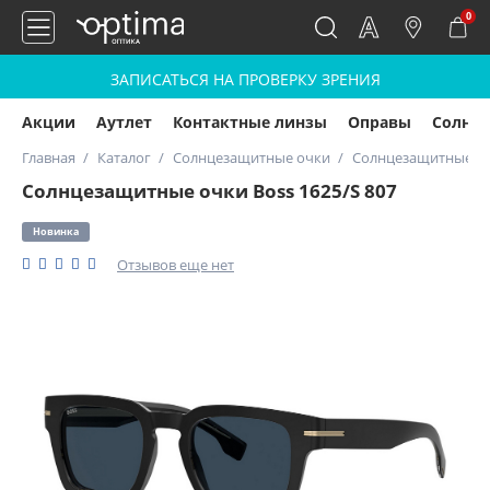
0
ЗАПИСАТЬСЯ НА ПРОВЕРКУ ЗРЕНИЯ
Акции
Аутлет
Контактные линзы
Оправы
Солнц
Главная
Каталог
Солнцезащитные очки
Солнцезащитные очк
Солнцезащитные очки Boss 1625/S 807
Новинка
Отзывов еще нет