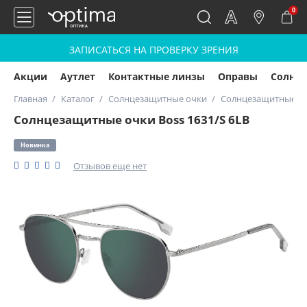
0
ЗАПИСАТЬСЯ НА ПРОВЕРКУ ЗРЕНИЯ
Акции
Аутлет
Контактные линзы
Оправы
Солнц
Главная
Каталог
Солнцезащитные очки
Солнцезащитные очк
Солнцезащитные очки Boss 1631/S 6LB
Новинка
Отзывов еще нет