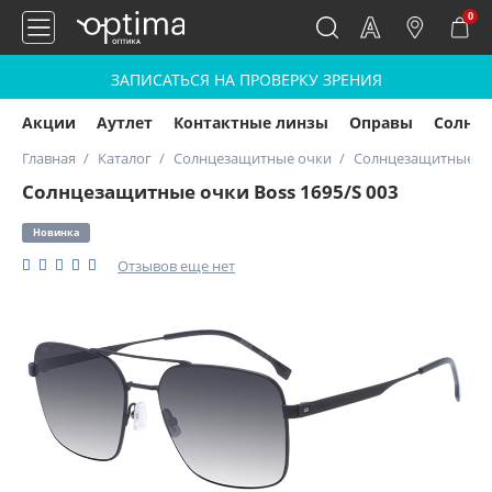
0
ЗАПИСАТЬСЯ НА ПРОВЕРКУ ЗРЕНИЯ
Акции
Аутлет
Контактные линзы
Оправы
Солнц
Главная
Каталог
Солнцезащитные очки
Солнцезащитные очк
Солнцезащитные очки Boss 1695/S 003
Новинка
Отзывов еще нет