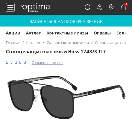
0
ЗАПИСАТЬСЯ НА ПРОВЕРКУ ЗРЕНИЯ
Акции
Аутлет
Контактные линзы
Оправы
Солнц
Главная
Каталог
Солнцезащитные очки
Солнцезащитные очк
Солнцезащитные очки Boss 1748/S TI7
Отзывов еще нет