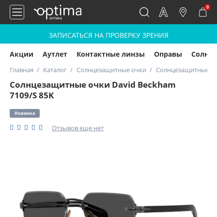
0
ЗАПИСАТЬСЯ НА ПРОВЕРКУ ЗРЕНИЯ
Акции
Аутлет
Контактные линзы
Оправы
Солнц
Главная
Каталог
Солнцезащитные очки
Солнцезащитные очк
Солнцезащитные очки David Beckham
7109/S 85K
Новинка
Отзывов еще нет