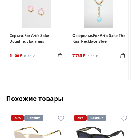
e
Серьги.For Art's Sake
Ожерелье.For Art's Sake The
Бр
Doughnut Earrings
Kiss Necklace Blue
Br
5 100 ₽
7 735 ₽
6 
6 000 ₽
9 100 ₽
Похожие товары
-50%
Новинка
-50%
Новинка