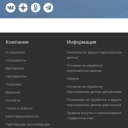
Компания
Информация
О компании
Политика по защите персональных
данных
Специалисты
Согласие на обработку
Мастерские
персональных данных
Сертификаты
Оферта
Лицензии
Согласие на обработку
персональных данных для рекламы
Вакансии
Положение об обработке и защите
Контакты
персональных данных работников
Статьи и новости
Правила покупки и использования
Благотворительность
подарочных карт
Партнерская программа для