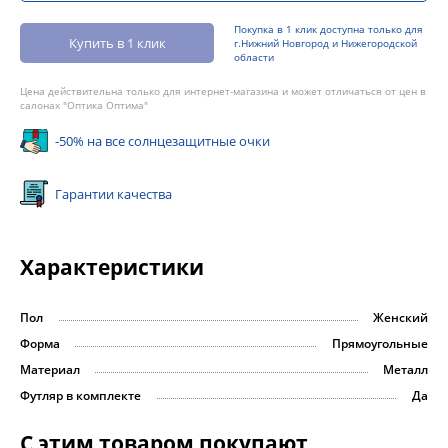
Покупка в 1 клик доступна только для
Купить в 1 клик
г.Нижний Новгород и Нижегородской
области
Цена действительна только для интернет-магазина и может отличаться от цен в
салонах "Оптика Оптима"
-50% на все солнцезащитные очки
Гарантии качества
Характеристики
Пол
Женский
Форма
Прямоугольные
Материал
Металл
Футляр в комплекте
Да
С этим товаром покупают