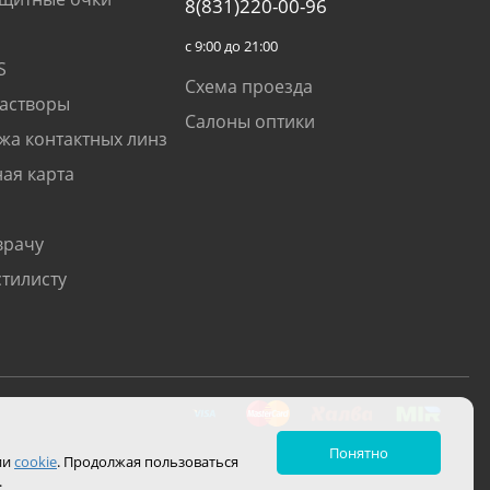
8(831)220-00-96
с 9:00 до 21:00
S
Схема проезда
растворы
Салоны оптики
жа контактных линз
ая карта
врачу
стилисту
Понятно
ии
cookie
. Продолжая пользоваться
.