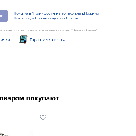
Покупка в 1 клик доступна только для г.Нижний
ик
Новгород и Нижегородской области
агазина и может отличаться от цен в салонах "Оптика Оптима"
 очки
Гарантии качества
товаром покупают