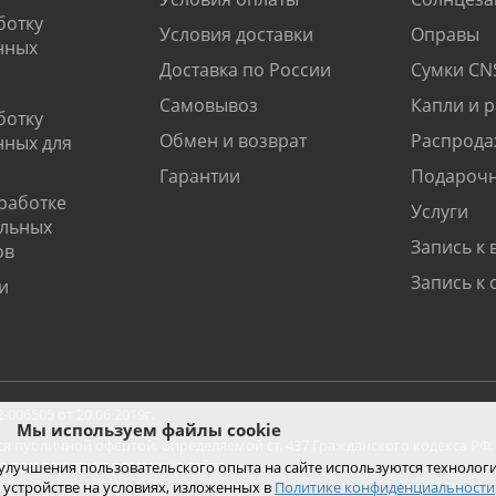
ботку
Условия доставки
Оправы
нных
Доставка по России
Сумки CN
Самовывоз
Капли и 
ботку
Обмен и возврат
Распрода
нных для
Гарантии
Подарочн
работке
Услуги
альных
Запись к 
ов
Запись к 
и
06505 от 20.06.2019г.
Мы используем файлы cookie
ся публичной офертой, определяемой ст. 437 Гражданского кодекса РФ.
ко при покупке с помощью сайта.
 улучшения пользовательского опыта на сайте используются технолог
 устройстве на условиях, изложенных в
Политике конфиденциальности