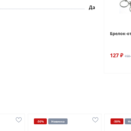
Да
Брелок-о
127 ₽
150 
-50%
Новинка
-50%
Н