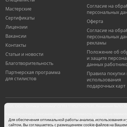
Согласие на обра
Мастерские
персональных да
Сертификаты
Оферта
Лицензии
Согласие на обра
Вакансии
персональных да
рекламы
Контакты
Положение об об
Статьи и новости
и защите персон
Благотворительность
данных работник
Партнерская программа
Правила покупки 
для стилистов
использования
подарочных карт
2026
,
ООО "Оптика "Оптима"
ОГРН 1185275027630. Лицензия №ЛО-52-0
Характеристики, описание, наличие и стоимость товаров не являют
Цены на сайте могут отличаться от цен в салонах и действуют толь
Для обеспечения оптимальной работы анализа, использования и
сайтом, Вы соглашаетесь с размещением cookie-файлов на Вашем