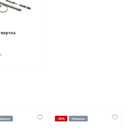
твертка
₽
овинка
-50%
Новинка