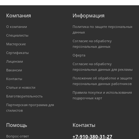
Компания
Информация
О компании
Политика по защите персональных
данных
Специалисты
Согласие на обработку
Мастерские
персональных данных
Сертификаты
Оферта
Лицензии
Согласие на обработку
персональных данных для рекламы
Вакансии
Положение об обработке и защите
Контакты
персональных данных работников
Статьи и новости
Правила покупки и использования
Благотворительность
подарочных карт
Партнерская программа для
стилистов
Помощь
Контакты
+7-910-380-31-27
Вопрос-ответ