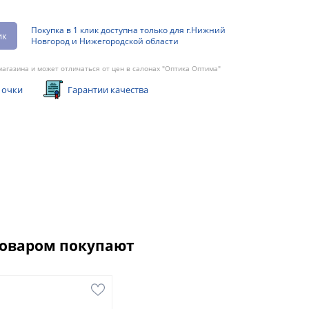
Покупка в 1 клик доступна только для г.Нижний
ик
Новгород и Нижегородской области
агазина и может отличаться от цен в салонах "Оптика Оптима"
 очки
Гарантии качества
товаром покупают