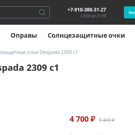
+7-910-380-31-27
Зап
с 9:00 до 21:00
Оправы
Солнцезащитные очки
езащитные очки Despada 2309 с1
ada 2309 с1
4 700 ₽
9 400 ₽