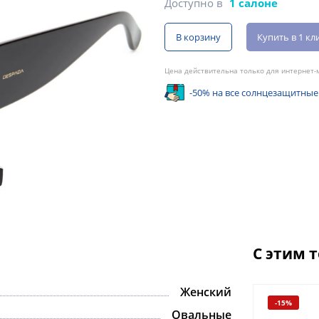
Доступно в
1 салоне
В корзину
Купить в 1 кл
Цена действительна только для интернет-м
-50% на все солнцезащитные
С этим 
Женский
-15%
Овальные