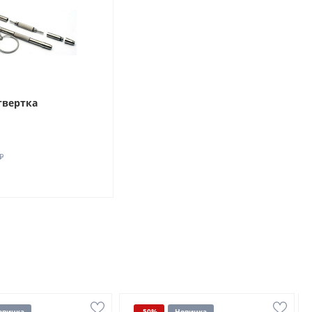
твертка
₽
овинка
-50%
Новинка