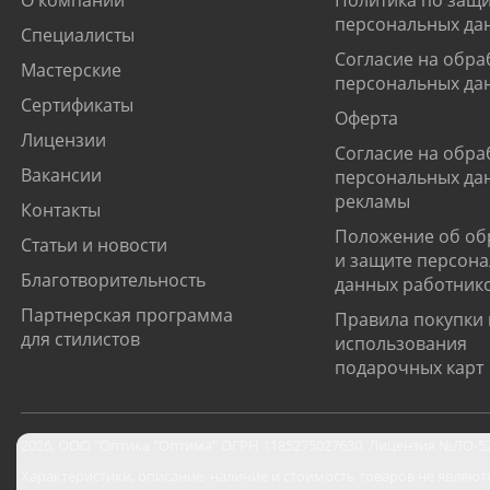
персональных да
Специалисты
Согласие на обра
Мастерские
персональных да
Сертификаты
Оферта
Лицензии
Согласие на обра
Вакансии
персональных да
рекламы
Контакты
Положение об об
Статьи и новости
и защите персон
Благотворительность
данных работник
Партнерская программа
Правила покупки 
для стилистов
использования
подарочных карт
2026
,
ООО "Оптика "Оптима"
ОГРН 1185275027630. Лицензия №ЛО-52-0
Характеристики, описание, наличие и стоимость товаров не являют