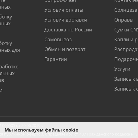
нных
Условия оплаты
Солнцеза
ботку
Условия доставки
Оправы
нных
Доставка по России
Сумки CN
Самовывоз
Капли и 
ботку
Обмен и возврат
Распрода
нных для
Гарантии
Подарочн
работке
Услуги
альных
Запись к 
ов
Запись к 
и
06505 от 20.06.2019г.
Мы используем файлы cookie
ся публичной офертой, определяемой ст. 437 Гражданского кодекса РФ.