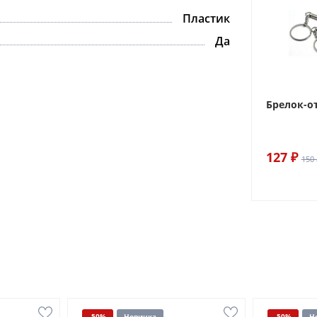
Пластик
Да
Брелок-о
127 ₽
150 
-50%
Новинка
-50%
Н