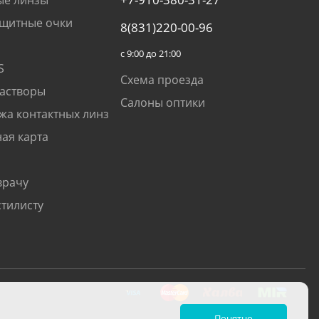
щитные очки
8(831)220-00-96
с 9:00 до 21:00
S
Схема проезда
растворы
Салоны оптики
жа контактных линз
ая карта
врачу
стилисту
Понятно