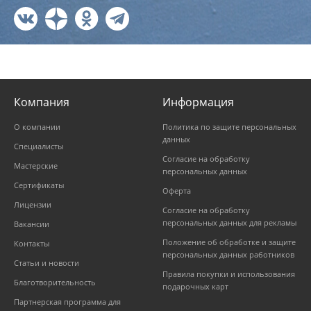
Компания
Информация
О компании
Политика по защите персональных
данных
Специалисты
Согласие на обработку
Мастерские
персональных данных
Сертификаты
Оферта
Лицензии
Согласие на обработку
персональных данных для рекламы
Вакансии
Положение об обработке и защите
Контакты
персональных данных работников
Статьи и новости
Правила покупки и использования
Благотворительность
подарочных карт
Партнерская программа для