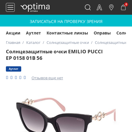
0
ЗАПИСАТЬСЯ НА ПРОВЕРКУ ЗРЕНИЯ
Акции
Аутлет
Контактные линзы
Оправы
Солнц
Главная
Каталог
Солнцезащитные очки
Солнцезащитные очк
Солнцезащитные очки EMILIO PUCCI
EP 0158 01B 56
Аутлет
Отзывов еще нет