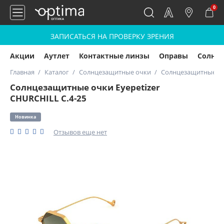
0
ЗАПИСАТЬСЯ НА ПРОВЕРКУ ЗРЕНИЯ
Акции
Аутлет
Контактные линзы
Оправы
Солнц
Главная
Каталог
Солнцезащитные очки
Солнцезащитные очк
Солнцезащитные очки Eyepetizer
CHURCHILL C.4-25
Новинка
Отзывов еще нет