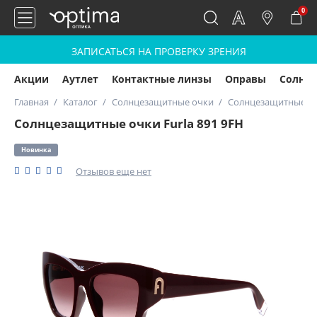
0
ЗАПИСАТЬСЯ НА ПРОВЕРКУ ЗРЕНИЯ
Акции
Аутлет
Контактные линзы
Оправы
Солнц
Главная
Каталог
Солнцезащитные очки
Солнцезащитные очк
Солнцезащитные очки Furla 891 9FH
Новинка
Отзывов еще нет