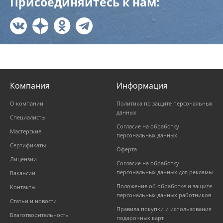
Присоединяйтесь к нам:
Компания
Информация
О компании
Политика по защите персональных
данных
Специалисты
Согласие на обработку
Мастерские
персональных данных
Сертификаты
Оферта
Лицензии
Согласие на обработку
персональных данных для рекламы
Вакансии
Положение об обработке и защите
Контакты
персональных данных работников
Статьи и новости
Правила покупки и использования
Благотворительность
подарочных карт