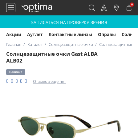
0
ЗАПИСАТЬСЯ НА ПРОВЕРКУ ЗРЕНИЯ
Акции
Аутлет
Контактные линзы
Оправы
Солнц
Главная
Каталог
Солнцезащитные очки
Солнцезащитные оч
Солнцезащитные очки Gast ALBA
ALB02
Новинка
Отзывов еще нет