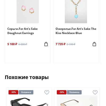
e
Серьги.For Art's Sake
Ожерелье.For Art's Sake The
Бр
Doughnut Earrings
Kiss Necklace Blue
Br
5 100 ₽
7 735 ₽
6 
6 000 ₽
9 100 ₽
Похожие товары
-50%
Новинка
-50%
Новинка