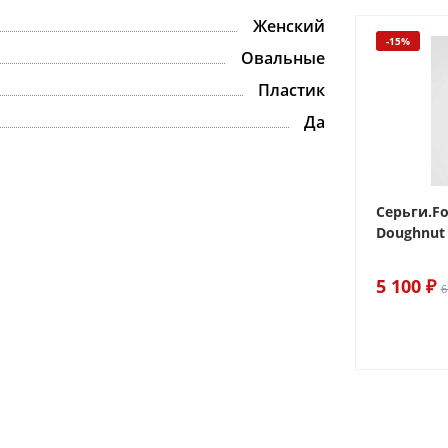
Женский
-15%
-15%
Овальные
Пластик
Да
 Sake The
Браслет For Art's Sake Olive
Серьги.Fo
Bracelet Gold
Doughnut 
6 290 ₽
5 100 ₽
7 400 ₽
6