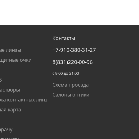
Контакты
+7-910-380-31-27
ые линзы
щитные очки
8(831)220-00-96
с 9:00 до 21:00
S
Схема проезда
растворы
Салоны оптики
жа контактных линз
ая карта
врачу