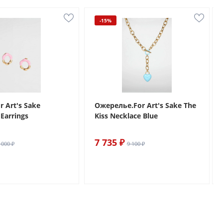
-15%
r Art's Sake
Ожерелье.For Art's Sake The
Earrings
Kiss Necklace Blue
7 735 ₽
 000 ₽
9 100 ₽