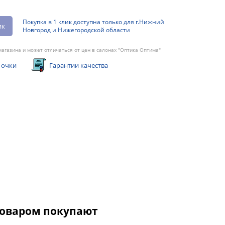
Покупка в 1 клик доступна только для г.Нижний
ик
Новгород и Нижегородской области
агазина и может отличаться от цен в салонах "Оптика Оптима"
 очки
Гарантии качества
товаром покупают