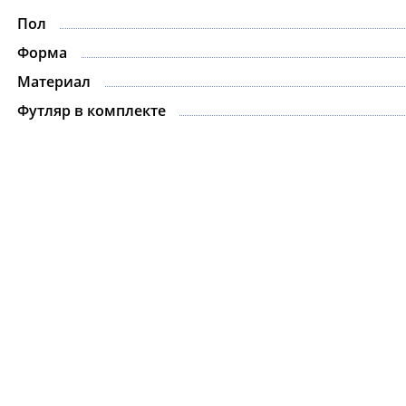
Пол
-15%
Форма
Материал
Футляр в комплекте
Ожерелье.For Art's
Kiss Necklace Blue
7 735 ₽
9 100 ₽