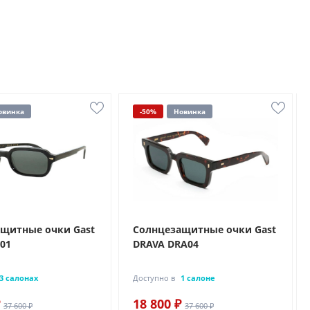
овинка
-50%
Новинка
щитные очки Gast
Солнцезащитные очки Gast
01
DRAVA DRA04
3 салонах
Доступно в
1 салоне
18 800 ₽
37 600 ₽
37 600 ₽