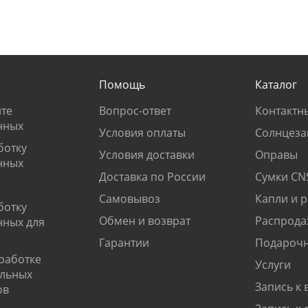
Помощь
Каталог
те
Вопрос-ответ
Контактн
нных
Условия оплаты
Солнцеза
ботку
Условия доставки
Оправы
нных
Доставка по России
Сумки CN
Самовывоз
Капли и 
ботку
Обмен и возврат
Распрода
нных для
Гарантии
Подарочн
работке
Услуги
альных
Запись к 
ов