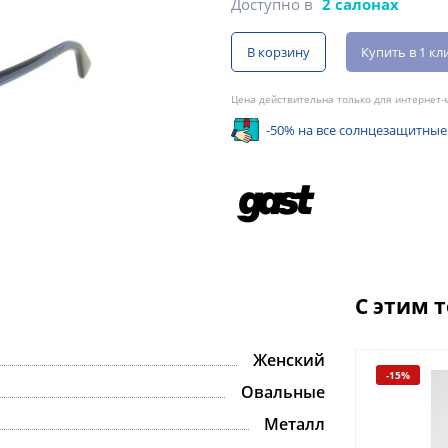
Доступно в
2 салонах
В корзину
Купить в 1 кл
Цена действительна только для интернет-м
-50% на все солнцезащитные
С этим 
Женский
-15%
-15%
Овальные
Металл