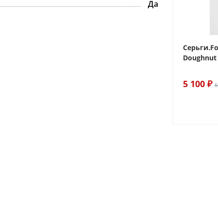
Да
 Sake The
Браслет For Art's Sake Olive
Серьги.Fo
Bracelet Gold
Doughnut 
6 290 ₽
5 100 ₽
7 400 ₽
6