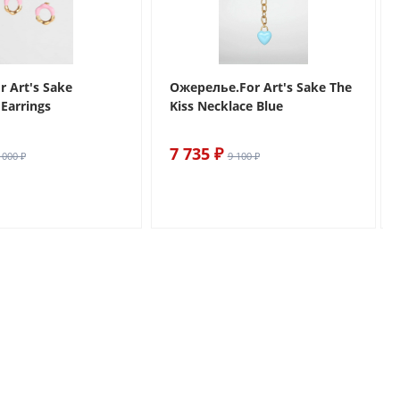
r Art's Sake
Ожерелье.For Art's Sake The
Earrings
Kiss Necklace Blue
7 735 ₽
 000 ₽
9 100 ₽