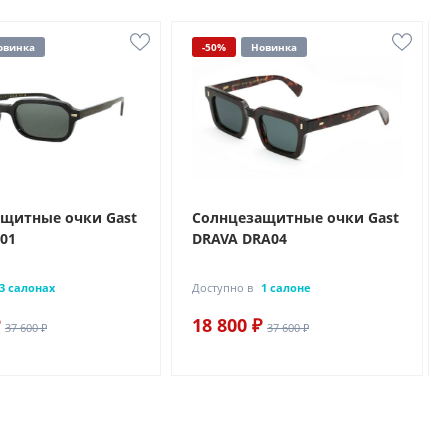
овинка
-50%
Новинка
щитные очки Gast
Солнцезащитные очки Gast
01
DRAVA DRA04
3 салонах
Доступно в
1 салоне
18 800 ₽
37 600 ₽
37 600 ₽