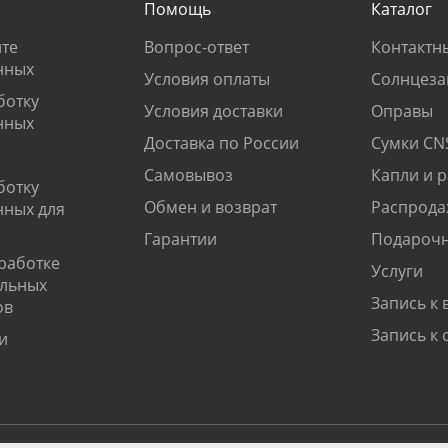
Помощь
Каталог
те
Вопрос-ответ
Контактн
нных
Условия оплаты
Солнцеза
ботку
Условия доставки
Оправы
нных
Доставка по России
Сумки CN
Самовывоз
Капли и 
ботку
Обмен и возврат
Распрода
нных для
Гарантии
Подарочн
работке
Услуги
альных
Запись к 
ов
Запись к 
и