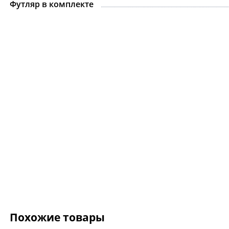
Футляр в комплекте
Ожерелье.For Art's
Kiss Necklace Blue
7 735 ₽
9 100 ₽
Похожие товары