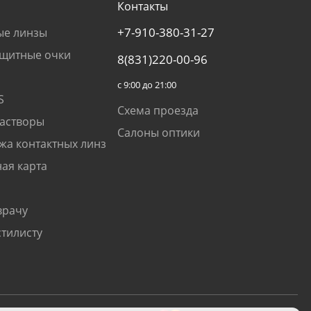
Контакты
+7-910-380-31-27
ые линзы
щитные очки
8(831)220-00-96
с 9:00 до 21:00
S
Схема проезда
растворы
Салоны оптики
жа контактных линз
ая карта
врачу
стилисту