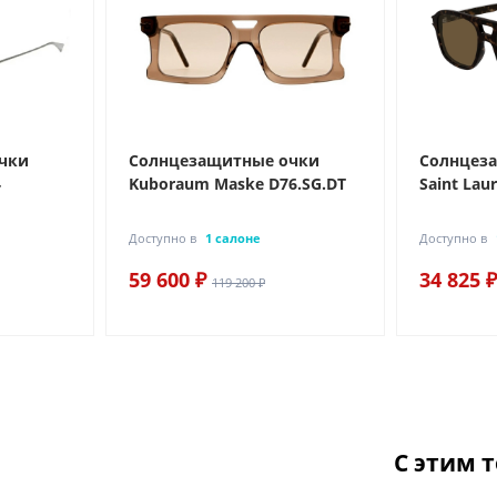
чки
Солнцезащитные очки
Солнцез
4
Kuboraum Maske D76.SG.DT
Saint Lau
Доступно в
1 салоне
Доступно в
59 600 ₽
34 825 ₽
119 200 ₽
С этим 