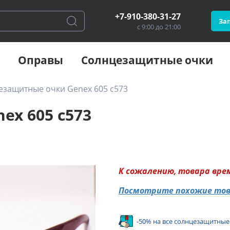
+7-910-380-31-27
Зап
с 9:00 до 21:00
Оправы
Солнцезащитные очки
езащитные очки Genex 605 с573
x 605 с573
К сожалению, товара вре
Посмотрите похожие то
-50% на все солнцезащитные