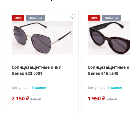
-50%
Новинка
-50%
Новинка
Солнцезащитные очки
Солнцезащитные о
Genex 623 с001
Genex 616 с549
Доступно в
1 салоне
Доступно в
1 салоне
2 150 ₽
1 950 ₽
4 300 ₽
3 900 ₽