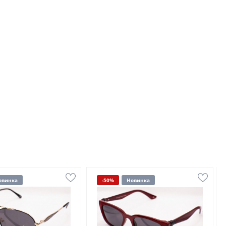
овинка
-50%
Новинка