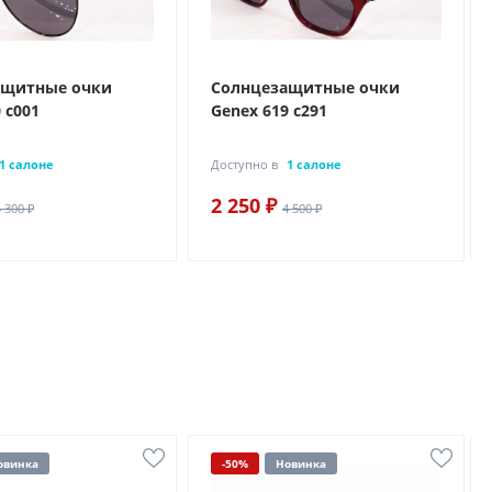
ащитные очки
Солнцезащитные очки
 с001
Genex 619 с291
1 салоне
Доступно в
1 салоне
2 250 ₽
4 300 ₽
4 500 ₽
овинка
-50%
Новинка