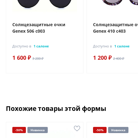
Солнцезащитные очки
Солнцезащитные о
Genex 506 с003
Genex 410 с403
Доступно в
1 салоне
Доступно в
1 салоне
1 600 ₽
1 200 ₽
3 200 ₽
2 400 ₽
Похожие товары этой формы
-50%
Новинка
-50%
Новинка