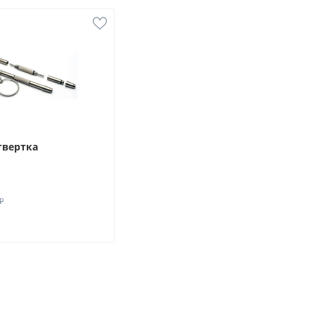
твертка
₽