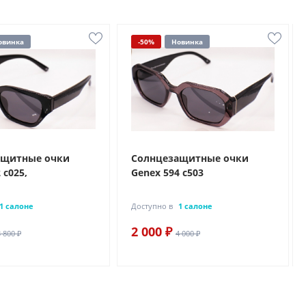
овинка
-50%
Новинка
ащитные очки
Солнцезащитные очки
 с025,
Genex 594 с503
1 салоне
Доступно в
1 салоне
2 000 ₽
3 800 ₽
4 000 ₽