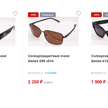
-50%
Новинка
-50%
Н
чки
Солнцезащитные очки
Солнцез
Genex 598 с014
Genex 612
Доступно в
1 салоне
Доступно в
2 250 ₽
1 900 ₽
4 500 ₽