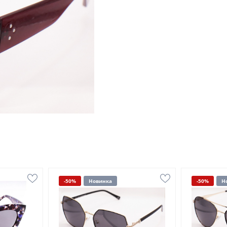
-50%
Новинка
-50%
Н