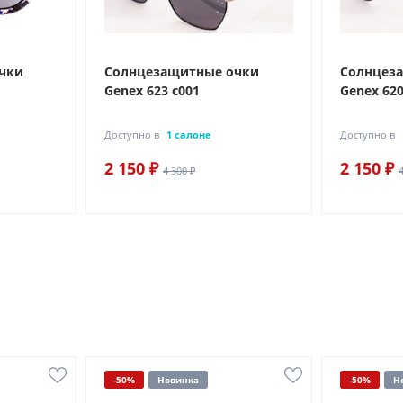
чки
Солнцезащитные очки
Солнцез
Genex 623 с001
Genex 620
Доступно в
1 салоне
Доступно в
2 150 ₽
2 150 ₽
4 300 ₽
-50%
Новинка
-50%
Н