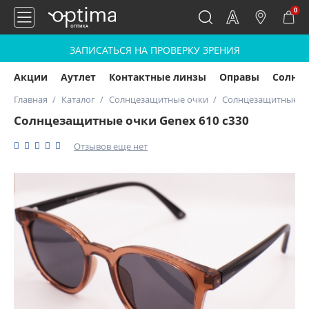
0
ЗАПИСАТЬСЯ НА ПРОВЕРКУ ЗРЕНИЯ
Акции
Аутлет
Контактные линзы
Оправы
Солнц
Главная
Каталог
Солнцезащитные очки
Солнцезащитные оч
Солнцезащитные очки Genex 610 с330
Отзывов еще нет