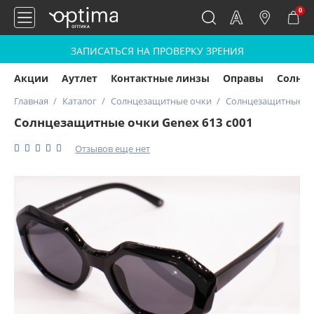
0
ЗАПИСАТЬСЯ НА ПРОВЕРКУ ЗРЕНИЯ
Акции
Аутлет
Контактные линзы
Оправы
Солнц
Главная
Каталог
Солнцезащитные очки
Солнцезащитные оч
Солнцезащитные очки Genex 613 с001
Отзывов еще нет