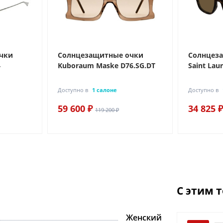
чки
Солнцезащитные очки
Солнцез
4
Kuboraum Maske D76.SG.DT
Saint Lau
Доступно в
1 салоне
Доступно в
59 600 ₽
34 825 ₽
119 200 ₽
С этим 
Женский