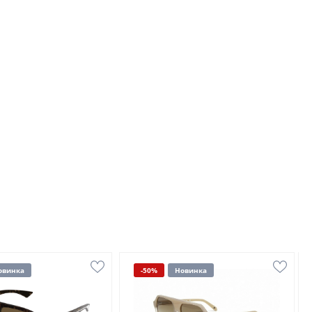
овинка
-50%
Новинка