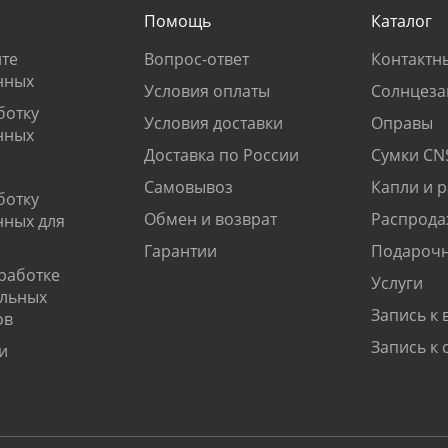
Помощь
Каталог
те
Вопрос-ответ
Контактн
нных
Условия оплаты
Солнцеза
ботку
Условия доставки
Оправы
нных
Доставка по России
Сумки CN
Самовывоз
Капли и 
ботку
Обмен и возврат
Распрода
нных для
Гарантии
Подарочн
работке
Услуги
альных
Запись к 
ов
Запись к 
и