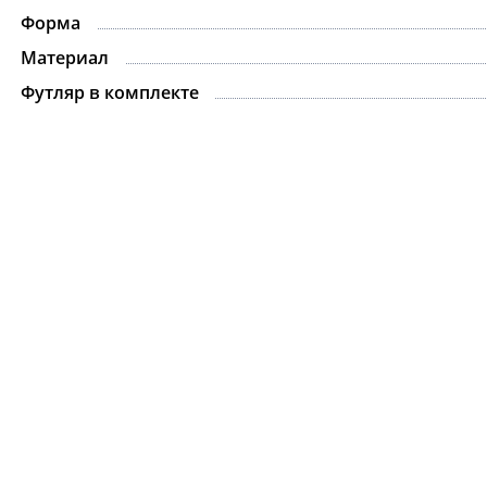
-15%
Форма
Материал
Футляр в комплекте
Ожерелье.For Art's
Kiss Necklace Blue
7 735 ₽
9 100 ₽