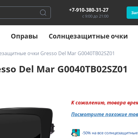
+7-910-380-31-27
Зап
с 9:00 до 21:00
Оправы
Солнцезащитные очки
езащитные очки Gresso Del Mar G0040TB02SZ01
so Del Mar G0040TB02SZ01
К сожалению, товара вре
Посмотрите похожие то
-50% на все солнцезащитные