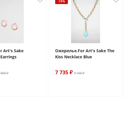
-15%
r Art's Sake
Ожерелье.For Art's Sake The
Earrings
Kiss Necklace Blue
7 735 ₽
 000 ₽
9 100 ₽