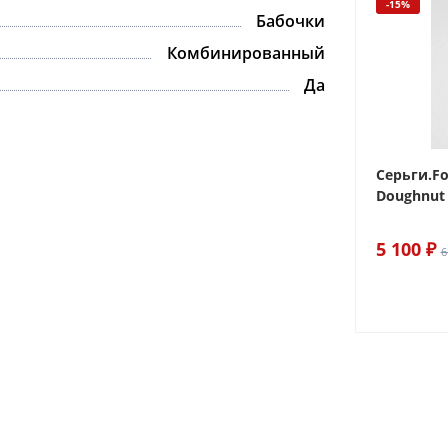
-15%
-15%
Бабочки
Комбинированный
Да
 Sake The
Браслет For Art's Sake Olive
Серьги.Fo
Bracelet Gold
Doughnut 
6 290 ₽
5 100 ₽
7 400 ₽
6