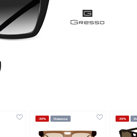
-50%
Новинка
-50%
Н