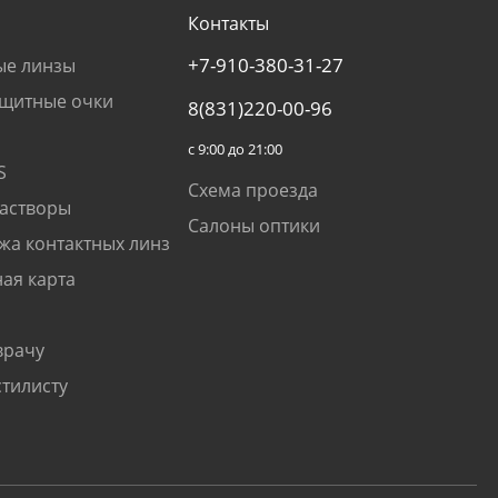
Контакты
+7-910-380-31-27
ые линзы
щитные очки
8(831)220-00-96
с 9:00 до 21:00
S
Схема проезда
растворы
Салоны оптики
жа контактных линз
ая карта
врачу
стилисту