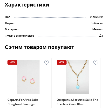
Характеристики
Пол
Женский
Форма
Бабочки
Материал
Металл
Футляр в комплекте
Да
С этим товаром покупают
-15%
-15%
e
Серьги.For Art's Sake
Ожерелье.For Art's Sake The
Бр
Doughnut Earrings
Kiss Necklace Blue
Br