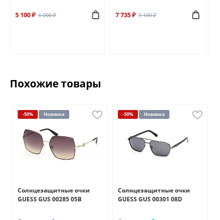
5 100 ₽
7 735 ₽
6 
6 000 ₽
9 100 ₽
Похожие товары
-50%
Новинка
-50%
Новинка
Солнцезащитные очки
Солнцезащитные очки
GUESS GUS 00285 05B
GUESS GUS 00301 08D