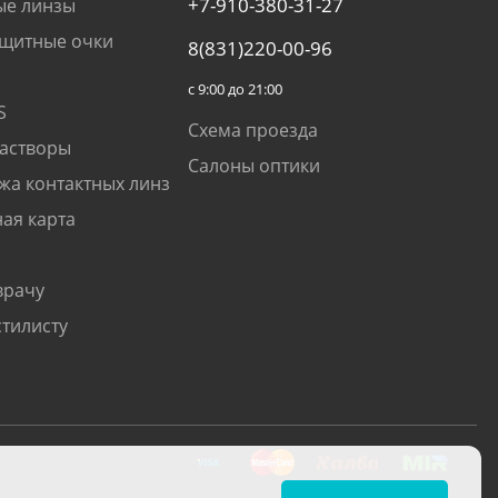
+7-910-380-31-27
ые линзы
щитные очки
8(831)220-00-96
с 9:00 до 21:00
S
Схема проезда
растворы
Салоны оптики
жа контактных линз
ая карта
врачу
стилисту