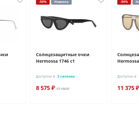
-50%
Новинка
-50%
Н
чки
Солнцезащитные очки
Солнцез
Hermossa 1746 с1
Hermossa
Доступно в
2 салонах
Доступно в
8 575 ₽
11 375 ₽
17 150 ₽