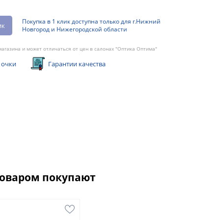
Покупка в 1 клик доступна только для г.Нижний
ик
Новгород и Нижегородской области
агазина и может отличаться от цен в салонах "Оптика Оптима"
 очки
Гарантии качества
товаром покупают