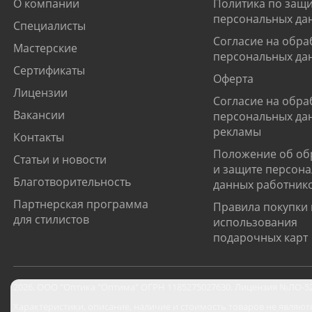
О компании
Политика по защи
персональных да
Специалисты
Согласие на обра
Мастерские
персональных да
Сертификаты
Оферта
Лицензии
Согласие на обра
Вакансии
персональных да
рекламы
Контакты
Положение об об
Статьи и новости
и защите персон
Благотворительность
данных работник
Партнерская программа
Правила покупки 
для стилистов
использования
подарочных карт
2026
,
ООО "Оптика "Оптима"
ОГРН 1185275027630. Лицензия №ЛО-52-0
Характеристики, описание, наличие и стоимость товаров не являют