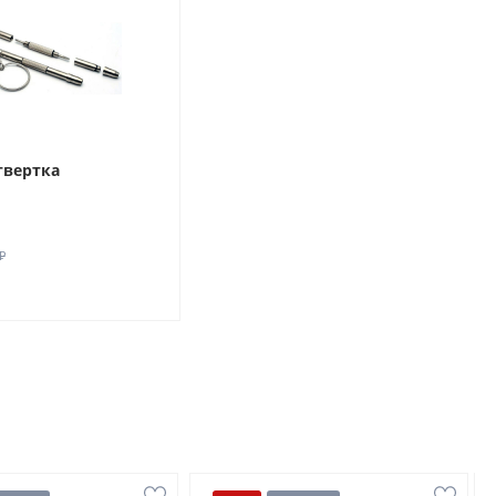
твертка
₽