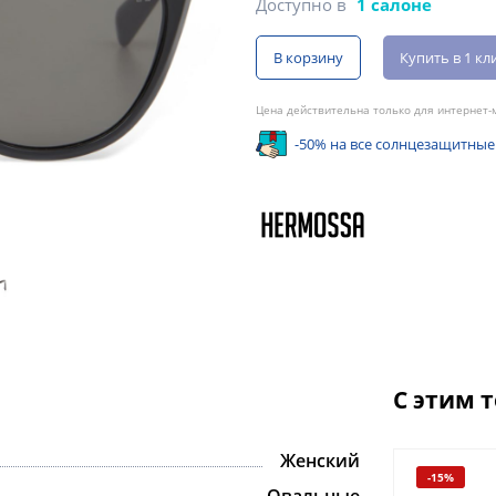
Доступно в
1 салоне
В корзину
Купить в 1 кл
Цена действительна только для интернет-м
-50% на все солнцезащитные
С этим 
Женский
-15%
Овальные