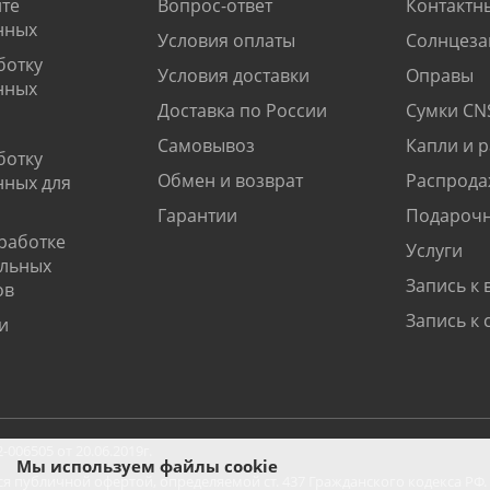
те
Вопрос-ответ
Контактн
нных
Условия оплаты
Солнцеза
ботку
Условия доставки
Оправы
нных
Доставка по России
Сумки CN
Самовывоз
Капли и 
ботку
Обмен и возврат
Распрода
нных для
Гарантии
Подарочн
работке
Услуги
альных
Запись к 
ов
Запись к 
и
06505 от 20.06.2019г.
Мы используем файлы cookie
ся публичной офертой, определяемой ст. 437 Гражданского кодекса РФ.