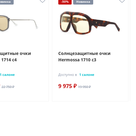
овинка
-50%
Новинка
ащитные очки
Солнцезащитные очки
 1714 с4
Hermossa 1710 с3
1 салоне
Доступно в
1 салоне
9 975 ₽
22 750 ₽
19 950 ₽