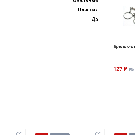
Пластик
Да
Брелок-о
127 ₽
150 